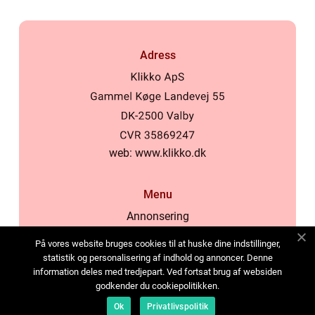
Adress
web:
www.klikko.dk
Menu
Annonsering
Om oss
På vores website bruges cookies til at huske dine indstillinger,
Cookies
statistik og personalisering af indhold og annoncer. Denne
information deles med tredjepart. Ved fortsat brug af websiden
Kontakta oss
godkender du cookiepolitikken.
Sitemap
Ok
Privatlivspolitik