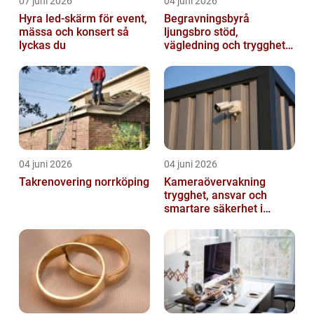
07 juni 2026
04 juni 2026
Hyra led-skärm för event,
Begravningsbyrå
mässa och konsert så
ljungsbro stöd,
lyckas du
vägledning och trygghet
när livet förändras
04 juni 2026
04 juni 2026
Takrenovering norrköping
Kameraövervakning
trygghet, ansvar och
smartare säkerhet i
vardagen