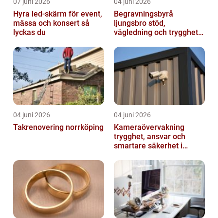
07 juni 2026
04 juni 2026
Hyra led-skärm för event,
Begravningsbyrå
mässa och konsert så
ljungsbro stöd,
lyckas du
vägledning och trygghet
när livet förändras
04 juni 2026
04 juni 2026
Takrenovering norrköping
Kameraövervakning
trygghet, ansvar och
smartare säkerhet i
vardagen