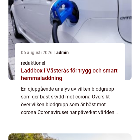
06 augusti 2026
admin
redaktionel
Laddbox i Västerås för trygg och smart
hemmaladdning
En djupgående analys av vilken blodgrupp
som ger bäst skydd mot corona Översikt
över vilken blodgrupp som är bäst mot
corona Coronaviruset har påverkat världen
på ett sätt som ingen kunde ha förutsett.
Sedan pandemin bröt ut har forskare och
medicins...