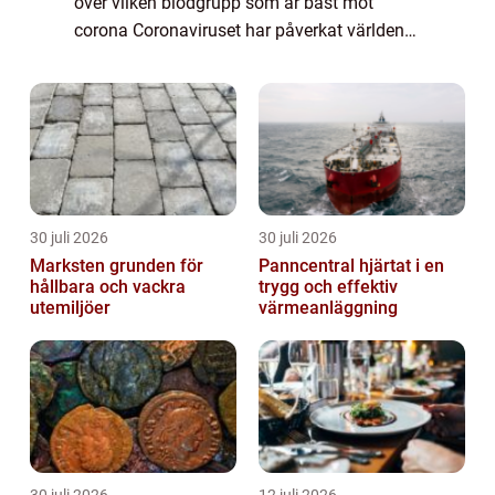
över vilken blodgrupp som är bäst mot
corona Coronaviruset har påverkat världen
på ett sätt som ingen kunde ha förutsett.
Sedan pandemin bröt ut har forskare och
medicins...
30 juli 2026
30 juli 2026
Marksten grunden för
Panncentral hjärtat i en
hållbara och vackra
trygg och effektiv
utemiljöer
värmeanläggning