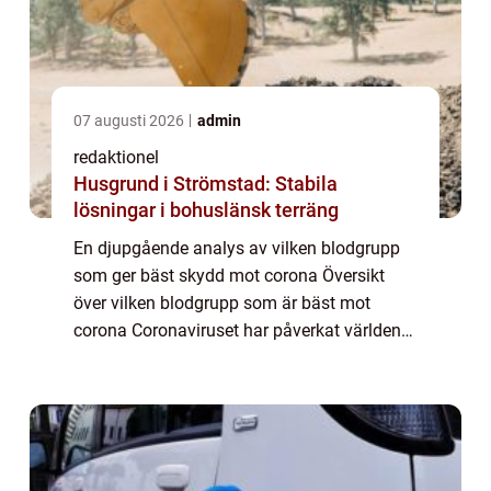
07 augusti 2026
admin
redaktionel
Husgrund i Strömstad: Stabila
lösningar i bohuslänsk terräng
En djupgående analys av vilken blodgrupp
som ger bäst skydd mot corona Översikt
över vilken blodgrupp som är bäst mot
corona Coronaviruset har påverkat världen
på ett sätt som ingen kunde ha förutsett.
Sedan pandemin bröt ut har forskare och
medicins...