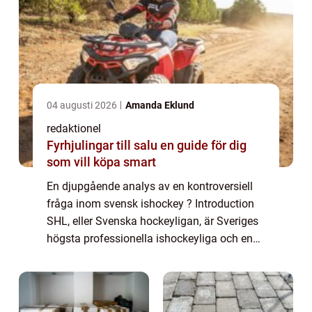
04 augusti 2026
Amanda Eklund
redaktionel
Fyrhjulingar till salu en guide för dig
som vill köpa smart
En djupgående analys av en kontroversiell
fråga inom svensk ishockey ? Introduction
SHL, eller Svenska hockeyligan, är Sveriges
högsta professionella ishockeyliga och en
av de mest populära idrottsligorna i landet.
Men ibland inträffar olyckliga händ...