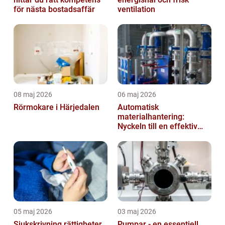
för nästa bostadsaffär
ventilation
08 maj 2026
06 maj 2026
Rörmokare i Härjedalen
Automatisk
materialhantering:
Nyckeln till en effektiv
och säker arbetsplats
05 maj 2026
03 maj 2026
Sjukskrivning rättigheter,
Pumpar - en essentiell