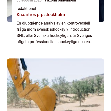
08 augusti 2026
Viktoria Uddenholm
redaktionel
Knäartros prp stockholm
En djupgående analys av en kontroversiell
fråga inom svensk ishockey ? Introduction
SHL, eller Svenska hockeyligan, är Sveriges
högsta professionella ishockeyliga och en
av de mest populära idrottsligorna i landet.
Men ibland inträffar olyckliga händ...