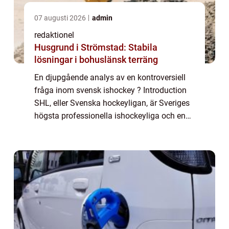
07 augusti 2026
admin
redaktionel
Husgrund i Strömstad: Stabila
lösningar i bohuslänsk terräng
En djupgående analys av en kontroversiell
fråga inom svensk ishockey ? Introduction
SHL, eller Svenska hockeyligan, är Sveriges
högsta professionella ishockeyliga och en
av de mest populära idrottsligorna i landet.
Men ibland inträffar olyckliga händ...