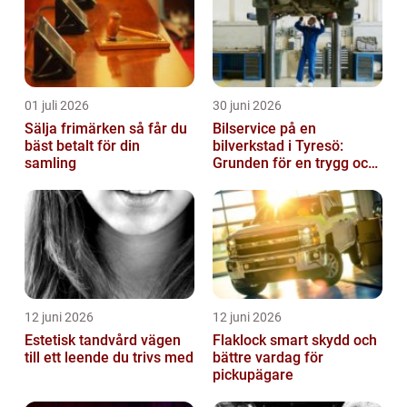
01 juli 2026
30 juni 2026
Sälja frimärken så får du
Bilservice på en
bäst betalt för din
bilverkstad i Tyresö:
samling
Grunden för en trygg och
hållbar bilvardag
12 juni 2026
12 juni 2026
Estetisk tandvård vägen
Flaklock smart skydd och
till ett leende du trivs med
bättre vardag för
pickupägare