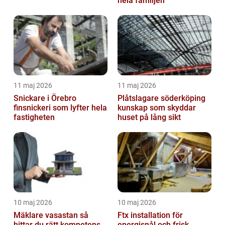
hela familjen
11 maj 2026
11 maj 2026
Snickare i Örebro
Plåtslagare söderköping
finsnickeri som lyfter hela
kunskap som skyddar
fastigheten
huset på lång sikt
10 maj 2026
10 maj 2026
Mäklare vasastan så
Ftx installation för
hittar du rätt kompetens
energisnål och frisk