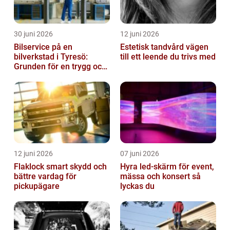
30 juni 2026
12 juni 2026
Bilservice på en
Estetisk tandvård vägen
bilverkstad i Tyresö:
till ett leende du trivs med
Grunden för en trygg och
hållbar bilvardag
12 juni 2026
07 juni 2026
Flaklock smart skydd och
Hyra led-skärm för event,
bättre vardag för
mässa och konsert så
pickupägare
lyckas du