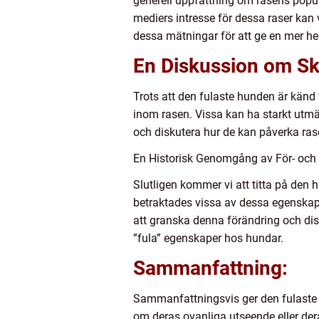
generell uppfattning om rasens popula
mediers intresse för dessa raser kan 
dessa mätningar för att ge en mer he
En Diskussion om Sk
Trots att den fulaste hunden är känd f
inom rasen. Vissa kan ha starkt utm
och diskutera hur de kan påverka rasen
En Historisk Genomgång av För- och
Slutligen kommer vi att titta på den 
betraktades vissa av dessa egenska
att granska denna förändring och di
”fula” egenskaper hos hundar.
Sammanfattning:
Sammanfattningsvis ger den fulaste
om deras ovanliga utseende eller dera