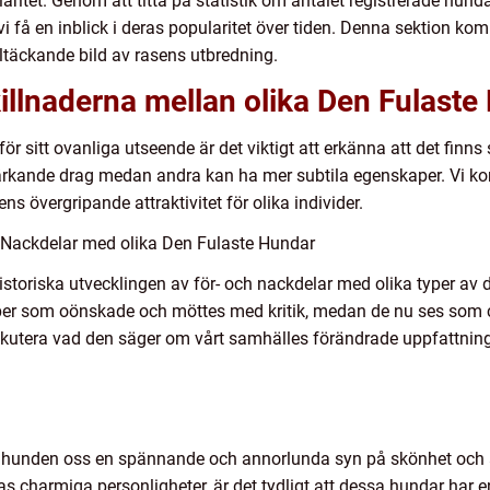
ritet. Genom att titta på statistik om antalet registrerade hunda
vi få en inblick i deras popularitet över tiden. Denna sektion k
ltäckande bild av rasens utbredning.
illnaderna mellan olika Den Fulaste
ör sitt ovanliga utseende är det viktigt att erkänna att det finns 
ärkande drag medan andra kan ha mer subtila egenskaper. Vi ko
s övergripande attraktivitet för olika individer.
 Nackdelar med olika Den Fulaste Hundar
historiska utvecklingen av för- och nackdelar med olika typer av
per som oönskade och möttes med kritik, medan de nu ses som 
skutera vad den säger om vårt samhälles förändrade uppfattnin
 hunden oss en spännande och annorlunda syn på skönhet och a
s charmiga personligheter, är det tydligt att dessa hundar har en