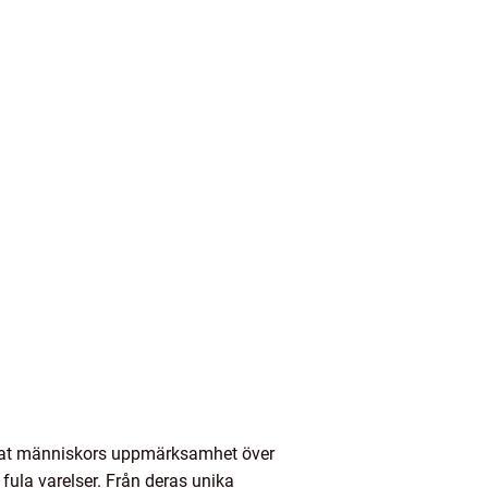
ngat människors uppmärksamhet över
fula varelser. Från deras unika