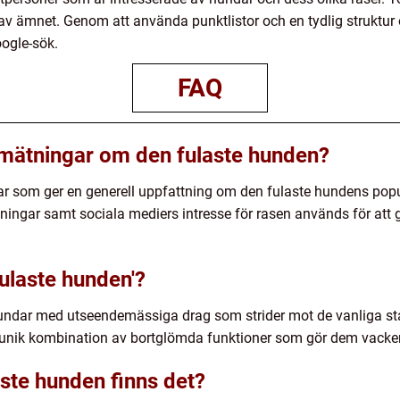
av ämnet. Genom att använda punktlistor och en tydlig struktur ö
ogle-sök.
FAQ
a mätningar om den fulaste hunden?
ar som ger en generell uppfattning om den fulaste hundens popul
llningar samt sociala mediers intresse för rasen används för att g
ulaste hunden'?
 hundar med utseendemässiga drag som strider mot de vanliga s
nik kombination av bortglömda funktioner som gör dem vackert f
aste hunden finns det?