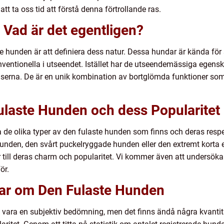
tt ta oss tid att förstå denna förtrollande ras.
Vad är det egentligen?
te hunden är att definiera dess natur. Dessa hundar är kända för s
onventionella i utseendet. Istället har de utseendemässiga egens
serna. De är en unik kombination av bortglömda funktioner som 
ulaste Hunden och dess Popularitet
 de olika typer av den fulaste hunden som finns och deras resp
hunden, den svårt puckelryggade hunden eller den extremt korta e
 till deras charm och popularitet. Vi kommer även att undersöka
ör.
gar om Den Fulaste Hunden
n vara en subjektiv bedömning, men det finns ändå några kvant