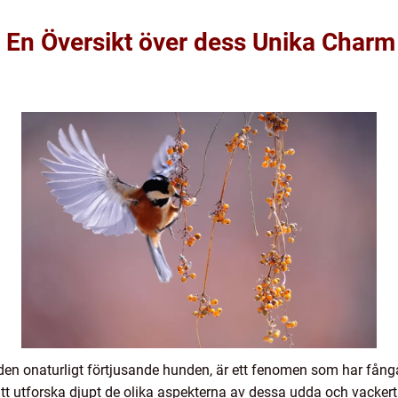
 En Översikt över dess Unika Charm
den onaturligt förtjusande hunden, är ett fenomen som har få
t utforska djupt de olika aspekterna av dessa udda och vackert 