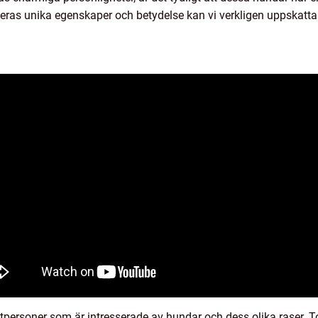
deras unika egenskaper och betydelse kan vi verkligen uppskatt
tpersoner som är intresserade av hundar och dess olika raser. Ton