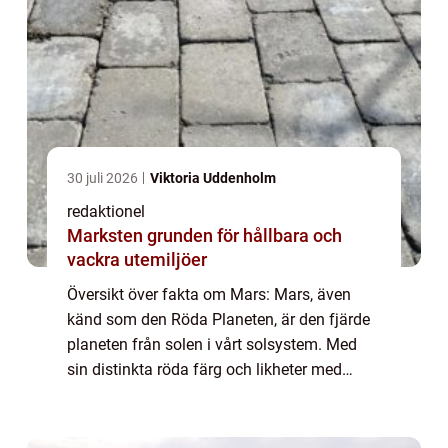
30 juli 2026
Viktoria Uddenholm
redaktionel
Marksten grunden för hållbara och
vackra utemiljöer
Översikt över fakta om Mars: Mars, även
känd som den Röda Planeten, är den fjärde
planeten från solen i vårt solsystem. Med
sin distinkta röda färg och likheter med
jorden har Mars länge fascinerat människor
och forskare över hela världen. Denna arti...