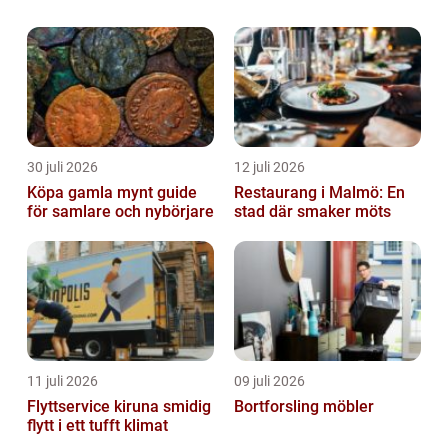
jorden har Mars länge fascinerat människor
och forskare över hela världen. Denna arti...
30 juli 2026
12 juli 2026
Köpa gamla mynt guide
Restaurang i Malmö: En
för samlare och nybörjare
stad där smaker möts
11 juli 2026
09 juli 2026
Flyttservice kiruna smidig
Bortforsling möbler
flytt i ett tufft klimat