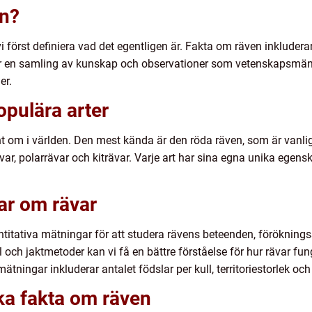
en?
i först definiera vad det egentligen är. Fakta om räven inkluder
är en samling av kunskap och observationer som vetenskapsmän
er.
opulära arter
runt om i världen. Den mest kända är den röda räven, som är vanl
var, polarrävar och kiträvar. Varje art har sina egna unika egen
ar om rävar
itativa mätningar för att studera rävens beteenden, föröknings
 och jaktmetoder kan vi få en bättre förståelse för hur rävar fu
ningar inkluderar antalet födslar per kull, territoriestorlek och
ika fakta om räven