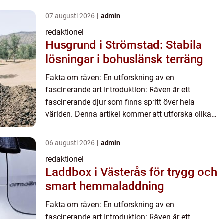
07 augusti 2026
admin
redaktionel
Husgrund i Strömstad: Stabila
lösningar i bohuslänsk terräng
Fakta om räven: En utforskning av en
fascinerande art Introduktion: Räven är ett
fascinerande djur som finns spritt över hela
världen. Denna artikel kommer att utforska olika
fakta om räven, inklusive dess olika typer,
populära arter och kvantitativa...
06 augusti 2026
admin
redaktionel
Laddbox i Västerås för trygg och
smart hemmaladdning
Fakta om räven: En utforskning av en
fascinerande art Introduktion: Räven är ett