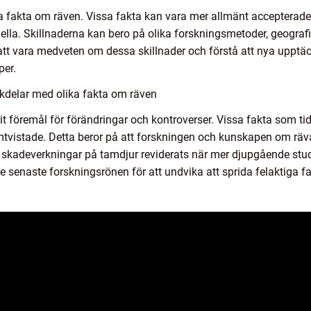
ika fakta om räven. Vissa fakta kan vara mer allmänt acceptera
ella. Skillnaderna kan bero på olika forskningsmetoder, geografis
t att vara medveten om dessa skillnader och förstå att nya upptä
per.
kdelar med olika fakta om räven
rit föremål för förändringar och kontroverser. Vissa fakta som 
omtvistade. Detta beror på att forskningen och kunskapen om räva
skadeverkningar på tamdjur reviderats när mer djupgående studier
e senaste forskningsrönen för att undvika att sprida felaktiga f