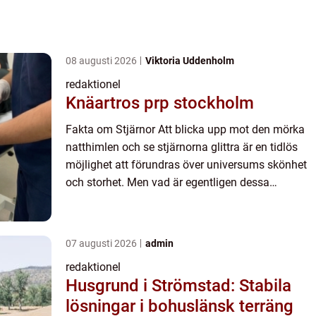
08 augusti 2026
Viktoria Uddenholm
redaktionel
Knäartros prp stockholm
Fakta om Stjärnor Att blicka upp mot den mörka
natthimlen och se stjärnorna glittra är en tidlös
möjlighet att förundras över universums skönhet
och storhet. Men vad är egentligen dessa
ljuspunkter som vi ser? I denna artikel kommer vi
att ge en över...
07 augusti 2026
admin
redaktionel
Husgrund i Strömstad: Stabila
lösningar i bohuslänsk terräng