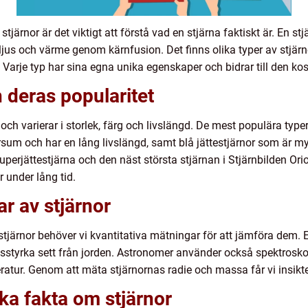
 stjärnor är det viktigt att förstå vad en stjärna faktiskt är. En 
jus och värme genom kärnfusion. Det finns olika typer av stjärno
. Varje typ har sina egna unika egenskaper och bidrar till den ko
h deras popularitet
 och varierar i storlek, färg och livslängd. De mest populära type
rsum och har en lång livslängd, samt blå jättestjärnor som är m
perjättestjärna och den näst största stjärnan i Stjärnbilden Orion
 under lång tid.
r av stjärnor
 stjärnor behöver vi kvantitativa mätningar för att jämföra dem. 
sstyrka sett från jorden. Astronomer använder också spektroskop
ur. Genom att mäta stjärnornas radie och massa får vi insikter
ika fakta om stjärnor