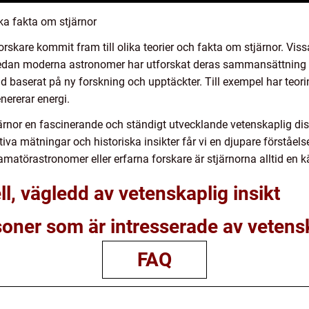
ka fakta om stjärnor
skare kommit fram till olika teorier och fakta om stjärnor. Vissa
edan moderna astronomer har utforskat deras sammansättning o
tid baserat på ny forskning och upptäckter. Till exempel har teor
enererar energi.
rnor en fascinerande och ständigt utvecklande vetenskaplig dis
va mätningar och historiska insikter får vi en djupare förståelse
atörastronomer eller erfarna forskare är stjärnorna alltid en käl
l, vägledd av vetenskaplig insikt
soner som är intresserade av vetens
FAQ