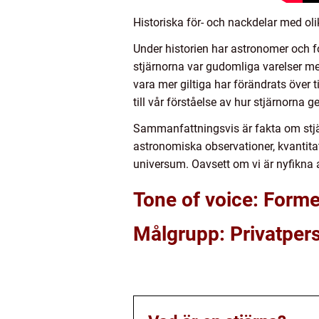
Historiska för- och nackdelar med oli
Under historien har astronomer och for
stjärnorna var gudomliga varelser m
vara mer giltiga har förändrats över 
till vår förståelse av hur stjärnorna g
Sammanfattningsvis är fakta om stjä
astronomiska observationer, kvantitati
universum. Oavsett om vi är nyfikna am
Tone of voice: Formel
Målgrupp: Privatper