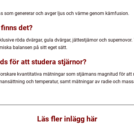
gas som genererar och avger ljus och värme genom kärnfusion.
 finns det?
inklusive röda dvärgar, gula dvärgar, jättestjärnor och supernovor
miska balansen på sitt eget sätt.
s för att studera stjärnor?
forskare kvantitativa mätningar som stjärnans magnitud för att 
ansättning och temperatur, samt mätningar av radie och massa f
Läs fler inlägg här