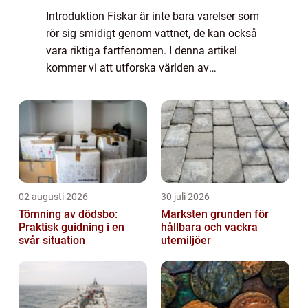
Introduktion Fiskar är inte bara varelser som
rör sig smidigt genom vattnet, de kan också
vara riktiga fartfenomen. I denna artikel
kommer vi att utforska världen av
”snabbaste fiskar” och djupdyka i deras
unika egenskaper och hastighetsf...
02 augusti 2026
30 juli 2026
Tömning av dödsbo:
Marksten grunden för
Praktisk guidning i en
hållbara och vackra
svår situation
utemiljöer