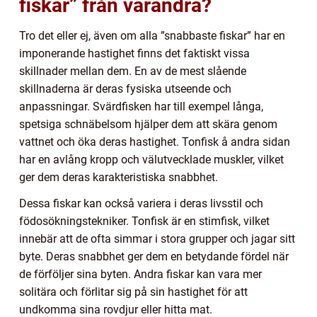
fiskar” från varandra?
Tro det eller ej, även om alla ”snabbaste fiskar” har en
imponerande hastighet finns det faktiskt vissa
skillnader mellan dem. En av de mest slående
skillnaderna är deras fysiska utseende och
anpassningar. Svärdfisken har till exempel långa,
spetsiga schnäbelsom hjälper dem att skära genom
vattnet och öka deras hastighet. Tonfisk å andra sidan
har en avlång kropp och välutvecklade muskler, vilket
ger dem deras karakteristiska snabbhet.
Dessa fiskar kan också variera i deras livsstil och
födosökningstekniker. Tonfisk är en stimfisk, vilket
innebär att de ofta simmar i stora grupper och jagar sitt
byte. Deras snabbhet ger dem en betydande fördel när
de förföljer sina byten. Andra fiskar kan vara mer
solitära och förlitar sig på sin hastighet för att
undkomma sina rovdjur eller hitta mat.