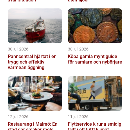
30 juli 2026
30 juli 2026
Panncentral hjärtat i en
Köpa gamla mynt guide
trygg och effektiv
för samlare och nybörjare
värmeanläggning
12 juli 2026
11 juli 2026
Restaurang i Malmö: En
Flyttservice kiruna smidig
stad där smaker möts
flytt i ett tufft klimat