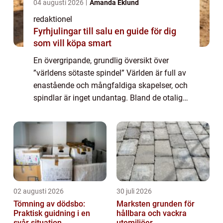
04 augusti 2026
Amanda Eklund
redaktionel
Fyrhjulingar till salu en guide för dig
som vill köpa smart
En övergripande, grundlig översikt över
”världens sötaste spindel” Världen är full av
enastående och mångfaldiga skapelser, och
spindlar är inget undantag. Bland de otaliga
spindelarter som finns finns det några som
har en särskilt söt ch...
02 augusti 2026
30 juli 2026
Tömning av dödsbo:
Marksten grunden för
Praktisk guidning i en
hållbara och vackra
svår situation
utemiljöer