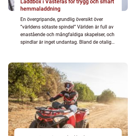
Laddbox i Västerås för trygg och smart
hemmaladdning
En övergripande, grundlig översikt över
”världens sötaste spindel” Världen är full av
enastående och mångfaldiga skapelser, och
spindlar är inget undantag. Bland de otaliga
spindelarter som finns finns det några som
har en särskilt söt ch...