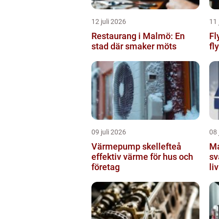
12 juli 2026
11 
Restaurang i Malmö: En
Fly
stad där smaker möts
fly
09 juli 2026
08 
Värmepump skellefteå
Markis 
effektiv värme för hus och
sv
företag
li