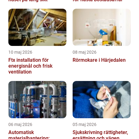
10 maj 2026
08 maj 2026
Ftx installation för
Rörmokare i Härjedalen
energisnål och frisk
ventilation
06 maj 2026
05 maj 2026
Automatisk
Sjukskrivning rättigheter,
materialhantering:
ersättning och vägen