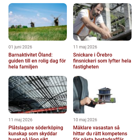
01 juni 2026
11 maj 2026
Barnaktivitet Öland:
Snickare i Örebro
guiden till en rolig dag för
finsnickeri som lyfter hela
hela familjen
fastigheten
11 maj 2026
10 maj 2026
Plåtslagare söderköping
Mäklare vasastan så
kunskap som skyddar
hittar du rätt kompetens
huset på lång sikt
för nästa bostadsaffär