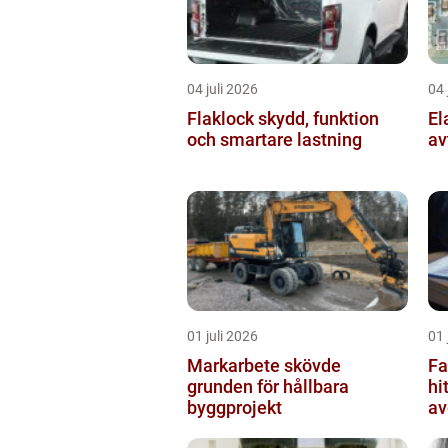
04 juli 2026
04 
Flaklock skydd, funktion
Elavtal 
och smartare lastning
av
01 juli 2026
01 
Markarbete skövde
Fa
grunden för hållbara
hi
byggprojekt
av