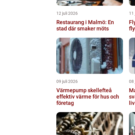
12 juli 2026
11 
Restaurang i Malmö: En
Fly
stad där smaker möts
fly
09 juli 2026
08 
Värmepump skellefteå
Markis 
effektiv värme för hus och
sv
företag
li