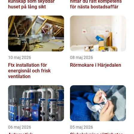
kunskap som skyddar
hittar du rätt kompetens
huset på lång sikt
för nästa bostadsaffär
10 maj 2026
08 maj 2026
Ftx installation för
Rörmokare i Härjedalen
energisnål och frisk
ventilation
06 maj 2026
05 maj 2026