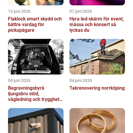
12 juni 2026
07 juni 2026
Flaklock smart skydd och
Hyra led-skärm för event,
bättre vardag för
mässa och konsert så
pickupägare
lyckas du
04 juni 2026
04 juni 2026
Begravningsbyrå
Takrenovering norrköping
ljungsbro stöd,
vägledning och trygghet
när livet förändras