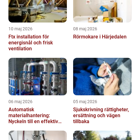
10 maj 2026
08 maj 2026
Ftx installation för
Rörmokare i Härjedalen
energisnål och frisk
ventilation
06 maj 2026
05 maj 2026
Automatisk
Sjukskrivning rättigheter,
materialhantering:
ersättning och vägen
Nyckeln till en effektiv
tillbaka
och säker arbetsplats