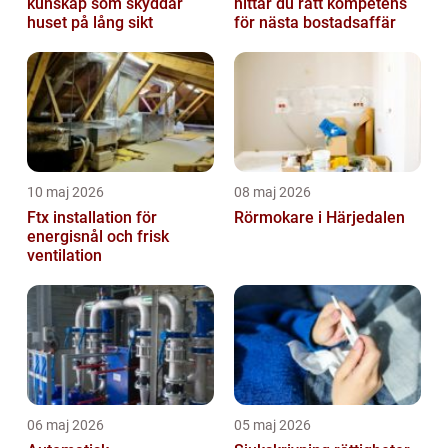
kunskap som skyddar
hittar du rätt kompetens
huset på lång sikt
för nästa bostadsaffär
10 maj 2026
08 maj 2026
Ftx installation för
Rörmokare i Härjedalen
energisnål och frisk
ventilation
06 maj 2026
05 maj 2026