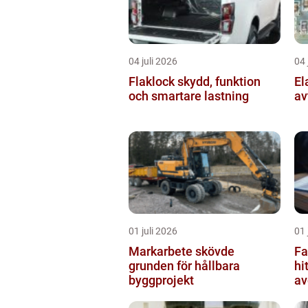
04 juli 2026
04 
Flaklock skydd, funktion
Elavtal 
och smartare lastning
av
01 juli 2026
01 
Markarbete skövde
Fa
grunden för hållbara
hi
byggprojekt
av