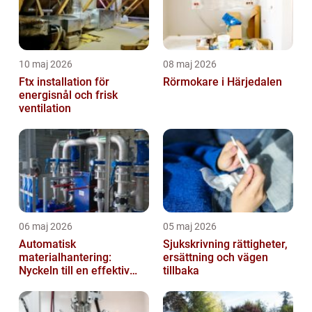
10 maj 2026
08 maj 2026
Ftx installation för
Rörmokare i Härjedalen
energisnål och frisk
ventilation
06 maj 2026
05 maj 2026
Automatisk
Sjukskrivning rättigheter,
materialhantering:
ersättning och vägen
Nyckeln till en effektiv
tillbaka
och säker arbetsplats