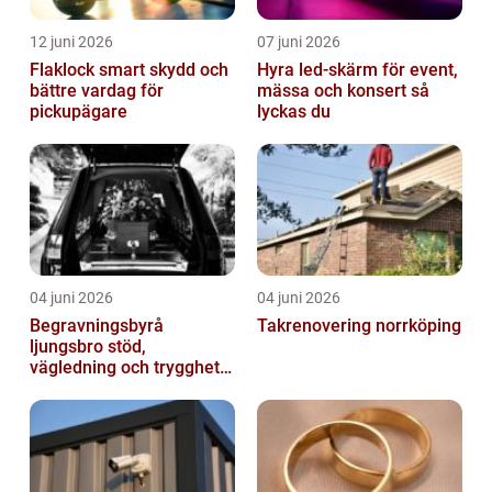
12 juni 2026
07 juni 2026
Flaklock smart skydd och
Hyra led-skärm för event,
bättre vardag för
mässa och konsert så
pickupägare
lyckas du
04 juni 2026
04 juni 2026
Begravningsbyrå
Takrenovering norrköping
ljungsbro stöd,
vägledning och trygghet
när livet förändras