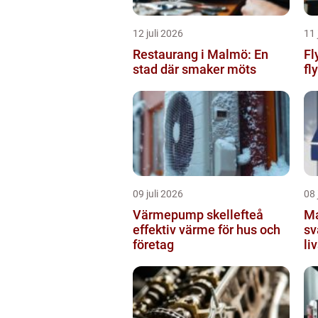
12 juli 2026
11 
Restaurang i Malmö: En
Fly
stad där smaker möts
fly
09 juli 2026
08 
Värmepump skellefteå
Markis 
effektiv värme för hus och
sv
företag
li