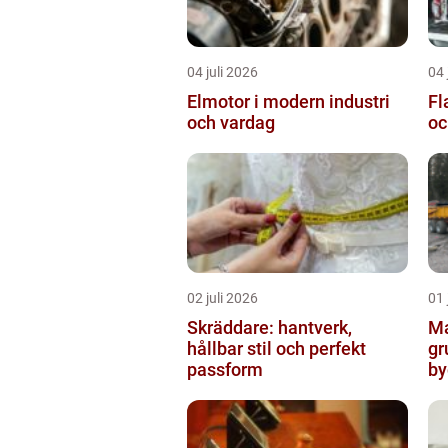
04 juli 2026
04 
Elmotor i modern industri
Flaklo
och vardag
oc
02 juli 2026
01 
Skräddare: hantverk,
Ma
hållbar stil och perfekt
gr
passform
by