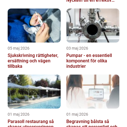
Nyckeln till en effektiv
och säker arbetsplats
05 maj 2026
03 maj 2026
Sjukskrivning rättigheter,
Pumpar - en essentiell
ersättning och vägen
komponent för olika
tillbaka
industrier
01 maj 2026
01 maj 2026
Parasoll restaurang så
Begravning bålsta så
skapar uteserveringen
skapas ett personligt och