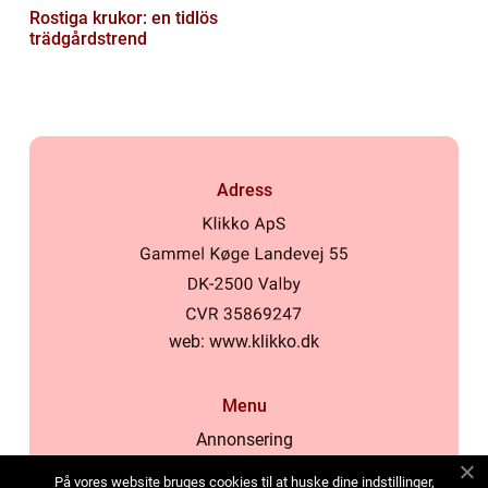
Rostiga krukor: en tidlös
trädgårdstrend
Adress
web:
www.klikko.dk
Menu
Annonsering
Om oss
På vores website bruges cookies til at huske dine indstillinger,