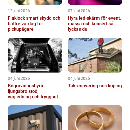
12 juni 2026
07 juni 2026
Flaklock smart skydd och
Hyra led-skärm för event,
bättre vardag för
mässa och konsert så
pickupägare
lyckas du
04 juni 2026
04 juni 2026
Begravningsbyrå
Takrenovering norrköping
ljungsbro stöd,
vägledning och trygghet
när livet förändras