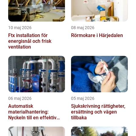
10 maj 2026
08 maj 2026
Ftx installation för
Rörmokare i Härjedalen
energisnål och frisk
ventilation
06 maj 2026
05 maj 2026
Automatisk
Sjukskrivning rättigheter,
materialhantering:
ersättning och vägen
Nyckeln till en effektiv
tillbaka
och säker arbetsplats