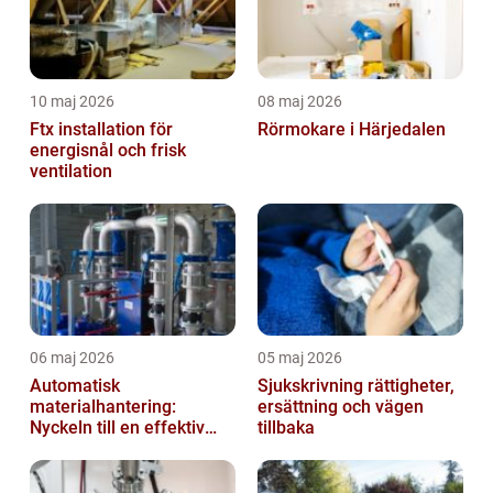
10 maj 2026
08 maj 2026
Ftx installation för
Rörmokare i Härjedalen
energisnål och frisk
ventilation
06 maj 2026
05 maj 2026
Automatisk
Sjukskrivning rättigheter,
materialhantering:
ersättning och vägen
Nyckeln till en effektiv
tillbaka
och säker arbetsplats