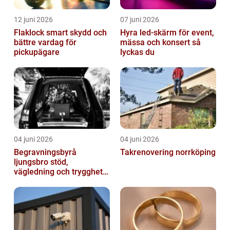
12 juni 2026
07 juni 2026
Flaklock smart skydd och
Hyra led-skärm för event,
bättre vardag för
mässa och konsert så
pickupägare
lyckas du
04 juni 2026
04 juni 2026
Begravningsbyrå
Takrenovering norrköping
ljungsbro stöd,
vägledning och trygghet
när livet förändras