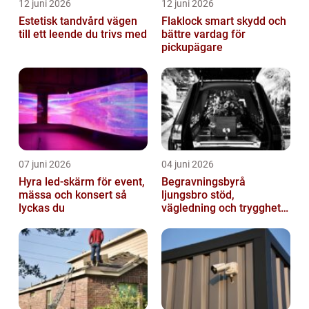
12 juni 2026
12 juni 2026
Estetisk tandvård vägen
Flaklock smart skydd och
till ett leende du trivs med
bättre vardag för
pickupägare
07 juni 2026
04 juni 2026
Hyra led-skärm för event,
Begravningsbyrå
mässa och konsert så
ljungsbro stöd,
lyckas du
vägledning och trygghet
när livet förändras