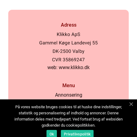
Adress
web:
www.klikko.dk
Menu
Annonsering
Om oss
På vores website bruges cookies til at huske dine indstillinger,
Cookies
statistik og personalisering af indhold og annoncer. Denne
information deles med tredjepart. Ved fortsat brug af websiden
Kontakta oss
godkender du cookiepolitikken.
Sitemap
Ok
Privatlivspolitik