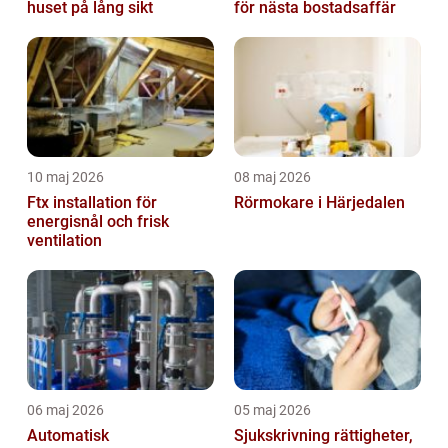
huset på lång sikt
för nästa bostadsaffär
10 maj 2026
08 maj 2026
Ftx installation för
Rörmokare i Härjedalen
energisnål och frisk
ventilation
06 maj 2026
05 maj 2026
Automatisk
Sjukskrivning rättigheter,