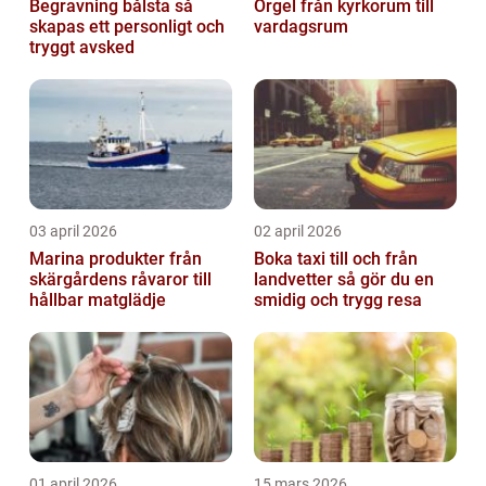
Begravning bålsta så
Orgel från kyrkorum till
skapas ett personligt och
vardagsrum
tryggt avsked
03 april 2026
02 april 2026
Marina produkter från
Boka taxi till och från
skärgårdens råvaror till
landvetter så gör du en
hållbar matglädje
smidig och trygg resa
01 april 2026
15 mars 2026