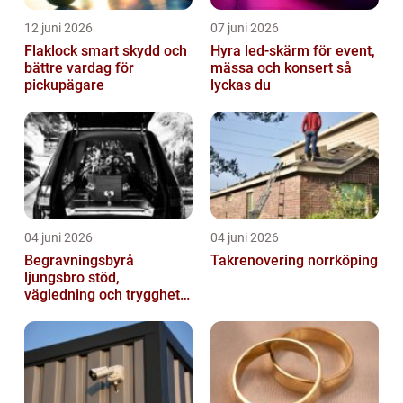
12 juni 2026
07 juni 2026
Flaklock smart skydd och
Hyra led-skärm för event,
bättre vardag för
mässa och konsert så
pickupägare
lyckas du
04 juni 2026
04 juni 2026
Begravningsbyrå
Takrenovering norrköping
ljungsbro stöd,
vägledning och trygghet
när livet förändras