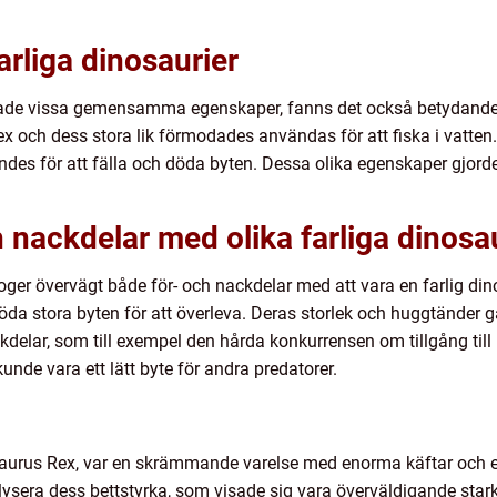
farliga dinosaurier
delade vissa gemensamma egenskaper, fanns det också betydande 
ex och dess stora lik förmodades användas för att fiska i vatte
es för att fälla och döda byten. Dessa olika egenskaper gjorde va
h nackdelar med olika farliga dinosa
loger övervägt både för- och nackdelar med att vara en farlig din
döda stora byten för att överleva. Deras storlek och huggtänder
kdelar, som till exempel den hårda konkurrensen om tillgång til
unde vara ett lätt byte för andra predatorer.
saurus Rex, var en skrämmande varelse med enorma käftar och e
ysera dess bettstyrka, som visade sig vara överväldigande stark