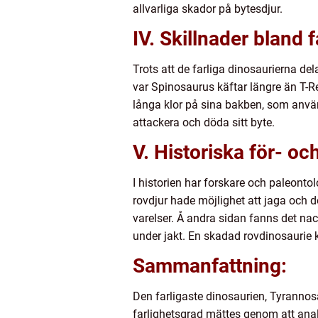
allvarliga skador på bytesdjur.
IV. Skillnader bland 
Trots att de farliga dinosaurierna 
var Spinosaurus käftar längre än T-R
långa klor på sina bakben, som använd
attackera och döda sitt byte.
V. Historiska för- oc
I historien har forskare och paleonto
rovdjur hade möjlighet att jaga och 
varelser. Å andra sidan fanns det nac
under jakt. En skadad rovdinosaurie k
Sammanfattning:
Den farligaste dinosaurien, Tyranno
farlighetsgrad mättes genom att anal