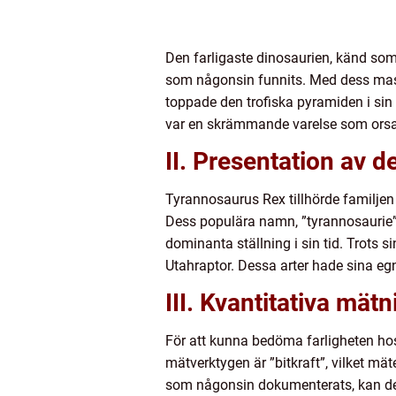
Den farligaste dinosaurien, känd som
som någonsin funnits. Med dess massiv
toppade den trofiska pyramiden i sin
var en skrämmande varelse som orsak
II. Presentation av d
Tyrannosaurus Rex tillhörde familjen 
Dess populära namn, ”tyrannosaurie”, 
dominanta ställning i sin tid. Trots 
Utahraptor. Dessa arter hade sina eg
III. Kvantitativa mät
För att kunna bedöma farligheten ho
mätverktygen är ”bitkraft”, vilket mä
som någonsin dokumenterats, kan dess 