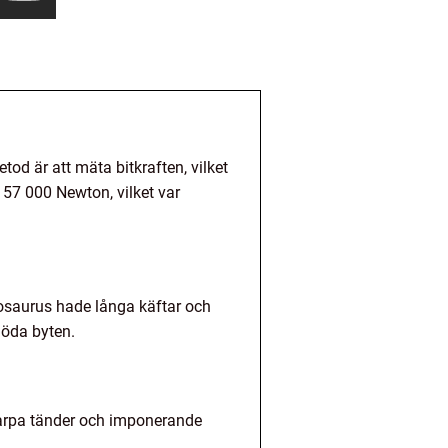
od är att mäta bitkraften, vilket
 57 000 Newton, vilket var
osaurus hade långa käftar och
döda byten.
karpa tänder och imponerande