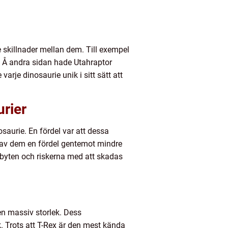
skillnader mellan dem. Till exempel
n. Å andra sidan hade Utahraptor
rje dinosaurie unik i sitt sätt att
urier
osaurie. En fördel var att dessa
 gav dem en fördel gentemot mindre
l byten och riskerna med att skadas
n massiv storlek. Dess
. Trots att T-Rex är den mest kända