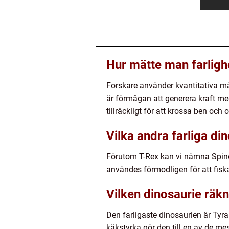
Hur mätte man farligh
Forskare använder kvantitativa mät
är förmågan att generera kraft me
tillräckligt för att krossa ben och
Vilka andra farliga di
Förutom T-Rex kan vi nämna Spino
användes förmodligen för att fiska
Vilken dinosaurie räk
Den farligaste dinosaurien är Ty
käkstyrka gör den till en av de 