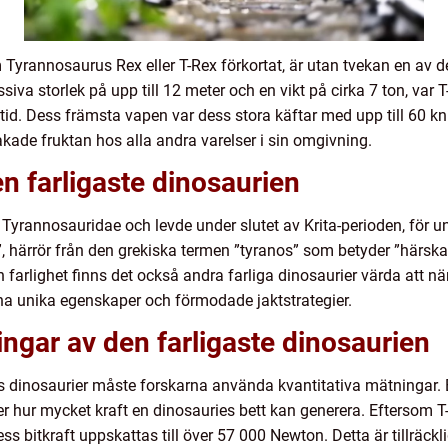
 Tyrannosaurus Rex eller T-Rex förkortat, är utan tvekan en av 
a storlek på upp till 12 meter och en vikt på cirka 7 ton, var T
 tid. Dess främsta vapen var dess stora käftar med upp till 60 k
ade fruktan hos alla andra varelser i sin omgivning.
en farligaste dinosaurien
Tyrannosauridae och levde under slutet av Krita-perioden, för ung
härrör från den grekiska termen ”tyranos” som betyder ”härskare”
sin farlighet finns det också andra farliga dinosaurier värda at
na unika egenskaper och förmodade jaktstrategier.
ningar av den farligaste dinosaurien
s dinosaurier måste forskarna använda kvantitativa mätningar.
ter hur mycket kraft en dinosauries bett kan generera. Eftersom 
bitkraft uppskattas till över 57 000 Newton. Detta är tillräckl