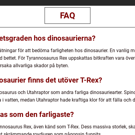
FAQ
etsgraden hos dinosaurierna?
ningar för att bedöma farligheten hos dinosaurier. En vanlig met
d bettet. För Tyrannosaurus Rex uppskattas bitkraften vara över
 orsaka allvarliga skador på byten.
nosaurier finns det utöver T-Rex?
saurus och Utahraptor som andra farliga dinosauriearter. Spin
 i vatten, medan Utahraptor hade kraftiga klor för att fälla och 
nas som den farligaste?
rannosaurus Rex, även känd som T-Rex. Dess massiva storlek, s
mest skrämmande rovdjuren som någonsin funnits.