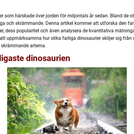
r som härskade över jorden för miljontals år sedan. Bland de ota
liga och skrämmande. Denna artikel kommer att utforska den far
er, dess popularitet och även analysera de kvantitativa mätni
att uppmärksamma hur olika farliga dinosaurier skiljer sig från v
t skrämmande arterna.
rligaste dinosaurien