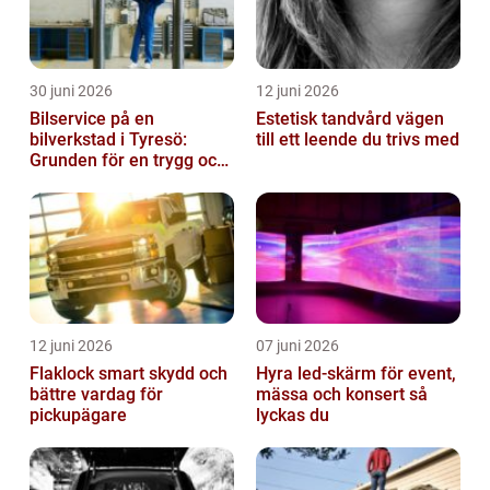
30 juni 2026
12 juni 2026
Bilservice på en
Estetisk tandvård vägen
bilverkstad i Tyresö:
till ett leende du trivs med
Grunden för en trygg och
hållbar bilvardag
12 juni 2026
07 juni 2026
Flaklock smart skydd och
Hyra led-skärm för event,
bättre vardag för
mässa och konsert så
pickupägare
lyckas du