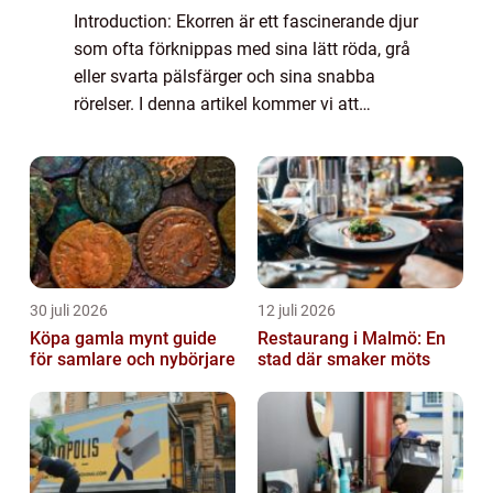
Introduction: Ekorren är ett fascinerande djur
som ofta förknippas med sina lätt röda, grå
eller svarta pälsfärger och sina snabba
rörelser. I denna artikel kommer vi att
utforska olika fakta om ekorren, inklusive
dess mångfald, fysiska egenskaper oc...
30 juli 2026
12 juli 2026
Köpa gamla mynt guide
Restaurang i Malmö: En
för samlare och nybörjare
stad där smaker möts