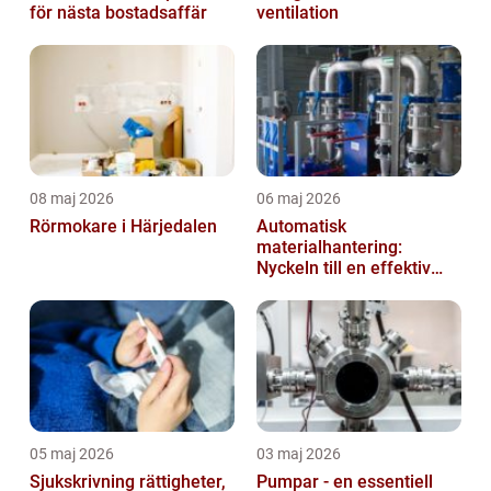
för nästa bostadsaffär
ventilation
08 maj 2026
06 maj 2026
Rörmokare i Härjedalen
Automatisk
materialhantering:
Nyckeln till en effektiv
och säker arbetsplats
05 maj 2026
03 maj 2026
Sjukskrivning rättigheter,
Pumpar - en essentiell