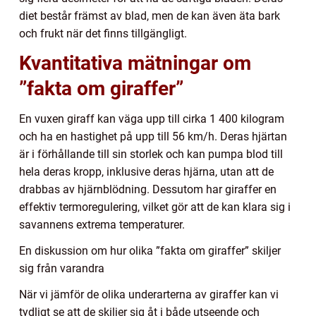
diet består främst av blad, men de kan även äta bark
och frukt när det finns tillgängligt.
Kvantitativa mätningar om
”fakta om giraffer”
En vuxen giraff kan väga upp till cirka 1 400 kilogram
och ha en hastighet på upp till 56 km/h. Deras hjärtan
är i förhållande till sin storlek och kan pumpa blod till
hela deras kropp, inklusive deras hjärna, utan att de
drabbas av hjärnblödning. Dessutom har giraffer en
effektiv termoregulering, vilket gör att de kan klara sig i
savannens extrema temperaturer.
En diskussion om hur olika ”fakta om giraffer” skiljer
sig från varandra
När vi jämför de olika underarterna av giraffer kan vi
tydligt se att de skiljer sig åt i både utseende och