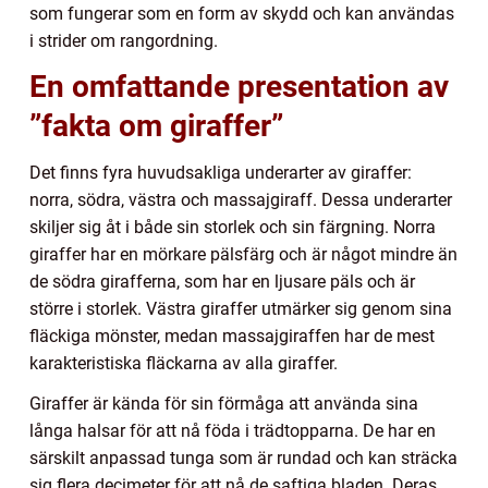
som fungerar som en form av skydd och kan användas
i strider om rangordning.
En omfattande presentation av
”fakta om giraffer”
Det finns fyra huvudsakliga underarter av giraffer:
norra, södra, västra och massajgiraff. Dessa underarter
skiljer sig åt i både sin storlek och sin färgning. Norra
giraffer har en mörkare pälsfärg och är något mindre än
de södra girafferna, som har en ljusare päls och är
större i storlek. Västra giraffer utmärker sig genom sina
fläckiga mönster, medan massajgiraffen har de mest
karakteristiska fläckarna av alla giraffer.
Giraffer är kända för sin förmåga att använda sina
långa halsar för att nå föda i trädtopparna. De har en
särskilt anpassad tunga som är rundad och kan sträcka
sig flera decimeter för att nå de saftiga bladen. Deras