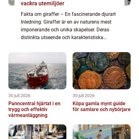
vackra utemiljöer
Fakta om giraffer – En fascinerande djurart
Inledning: Giraffer är en av naturens mest
imponerande och unika skapelser. Deras
distinkta utseende och karakteristiska
beteende har fascinerat människor i
århundraden. I denna artikel kommer vi att ...
30 juli 2026
30 juli 2026
Panncentral hjärtat i en
Köpa gamla mynt guide
trygg och effektiv
för samlare och nybörjare
värmeanläggning