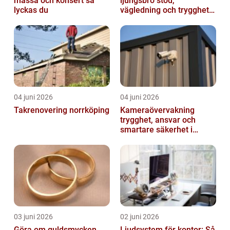
mässa och konsert så
ljungsbro stöd,
lyckas du
vägledning och trygghet
när livet förändras
04 juni 2026
04 juni 2026
Takrenovering norrköping
Kameraövervakning
trygghet, ansvar och
smartare säkerhet i
vardagen
03 juni 2026
02 juni 2026
Göra om guldsmycken
Ljudsystem för kontor: Så