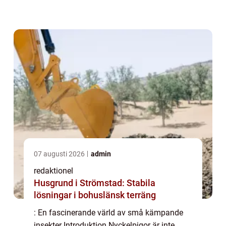
fascinerande biologi och en viktig roll i
naturen. Den här artikeln kommer att ge en
grundlig öve...
07 augusti 2026
admin
redaktionel
Husgrund i Strömstad: Stabila
lösningar i bohuslänsk terräng
: En fascinerande värld av små kämpande
insekter Introduktion Nyckelpigor är inte