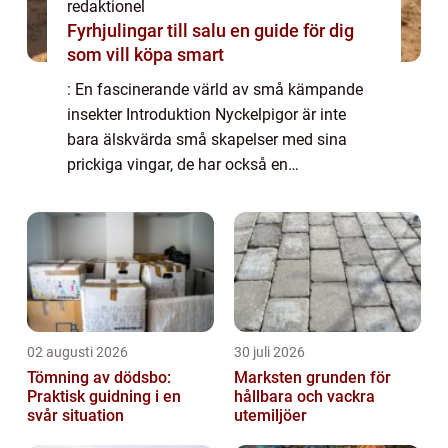
redaktionel
Fyrhjulingar till salu en guide för dig
som vill köpa smart
: En fascinerande värld av små kämpande
insekter Introduktion Nyckelpigor är inte
bara älskvärda små skapelser med sina
prickiga vingar, de har också en
fascinerande biologi och en viktig roll i
naturen. Den här artikeln kommer att ge en
grundlig öve...
02 augusti 2026
30 juli 2026
Tömning av dödsbo:
Marksten grunden för
Praktisk guidning i en
hållbara och vackra
svår situation
utemiljöer