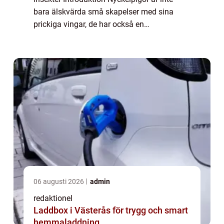
bara älskvärda små skapelser med sina
prickiga vingar, de har också en
fascinerande biologi och en viktig roll i
naturen. Den här artikeln kommer att ge en
grundlig öve...
06 augusti 2026
admin
redaktionel
Laddbox i Västerås för trygg och smart
hemmaladdning