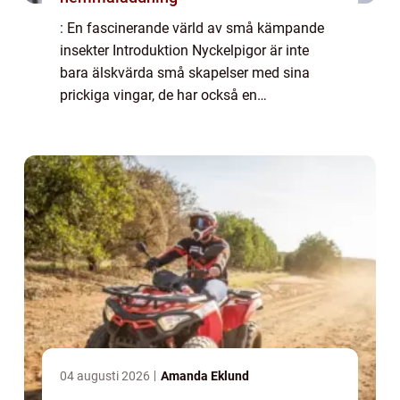
: En fascinerande värld av små kämpande
insekter Introduktion Nyckelpigor är inte
bara älskvärda små skapelser med sina
prickiga vingar, de har också en
fascinerande biologi och en viktig roll i
naturen. Den här artikeln kommer att ge en
grundlig öve...
04 augusti 2026
Amanda Eklund