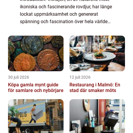
ikoniska och fascinerande rovdjur, har länge
lockat uppmärksamhet och genererat
spänning och fascination över hela världen.
I den här artikeln kommer vi att ge en
grundlig översikt över fakta om vithaj, ink...
30 juli 2026
12 juli 2026
Köpa gamla mynt guide
Restaurang i Malmö: En
för samlare och nybörjare
stad där smaker möts