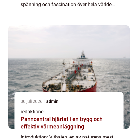
spänning och fascination över hela världen.
I den här artikeln kommer vi att ge en
grundlig översikt över fakta om vithaj, ink...
30 juli 2026
admin
redaktionel
Panncentral hjärtat i en trygg och
effektiv värmeanläggning
Introduktion: Vithajen, en av naturens mest