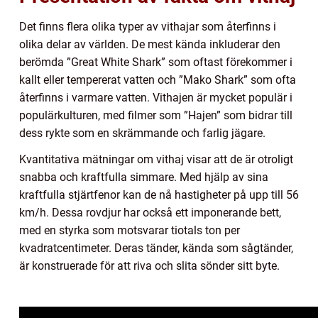
Det finns flera olika typer av vithajar som återfinns i
olika delar av världen. De mest kända inkluderar den
berömda ”Great White Shark” som oftast förekommer i
kallt eller tempererat vatten och ”Mako Shark” som ofta
återfinns i varmare vatten. Vithajen är mycket populär i
populärkulturen, med filmer som ”Hajen” som bidrar till
dess rykte som en skrämmande och farlig jägare.
Kvantitativa mätningar om vithaj visar att de är otroligt
snabba och kraftfulla simmare. Med hjälp av sina
kraftfulla stjärtfenor kan de nå hastigheter på upp till 56
km/h. Dessa rovdjur har också ett imponerande bett,
med en styrka som motsvarar tiotals ton per
kvadratcentimeter. Deras tänder, kända som sågtänder,
är konstruerade för att riva och slita sönder sitt byte.