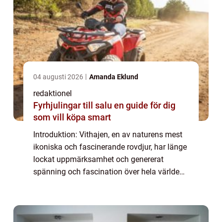
04 augusti 2026
Amanda Eklund
redaktionel
Fyrhjulingar till salu en guide för dig
som vill köpa smart
Introduktion: Vithajen, en av naturens mest
ikoniska och fascinerande rovdjur, har länge
lockat uppmärksamhet och genererat
spänning och fascination över hela världen.
I den här artikeln kommer vi att ge en
grundlig översikt över fakta om vithaj, ink...