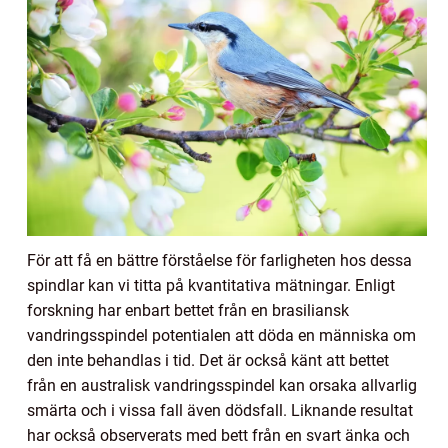
För att få en bättre förståelse för farligheten hos dessa
spindlar kan vi titta på kvantitativa mätningar. Enligt
forskning har enbart bettet från en brasiliansk
vandringsspindel potentialen att döda en människa om
den inte behandlas i tid. Det är också känt att bettet
från en australisk vandringsspindel kan orsaka allvarlig
smärta och i vissa fall även dödsfall. Liknande resultat
har också observerats med bett från en svart änka och