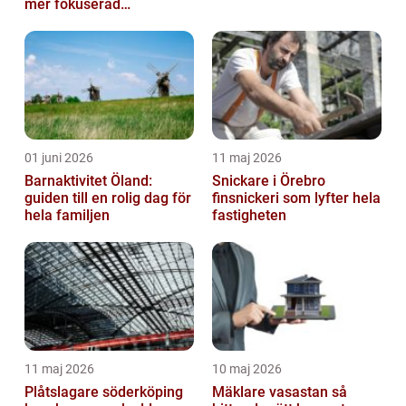
mer fokuserad
arbetsmiljö
01 juni 2026
11 maj 2026
Barnaktivitet Öland:
Snickare i Örebro
guiden till en rolig dag för
finsnickeri som lyfter hela
hela familjen
fastigheten
11 maj 2026
10 maj 2026
Plåtslagare söderköping
Mäklare vasastan så