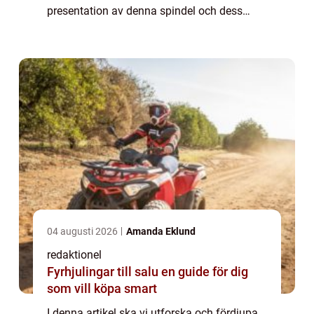
presentation av denna spindel och dess
olika typer, undersöka kvantitativa
mätningar om dess farlighet och diskutera
hur olika...
04 augusti 2026
Amanda Eklund
redaktionel
Fyrhjulingar till salu en guide för dig
som vill köpa smart
I denna artikel ska vi utforska och fördjupa