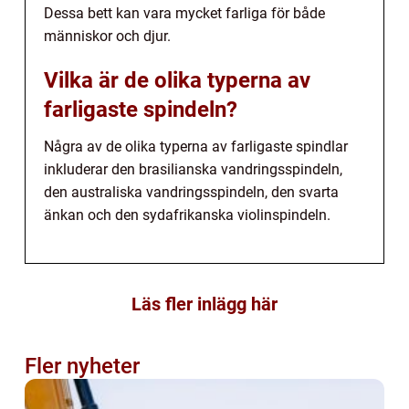
Dessa bett kan vara mycket farliga för både
människor och djur.
Vilka är de olika typerna av
farligaste spindeln?
Några av de olika typerna av farligaste spindlar
inkluderar den brasilianska vandringsspindeln,
den australiska vandringsspindeln, den svarta
änkan och den sydafrikanska violinspindeln.
Läs fler inlägg här
Fler nyheter