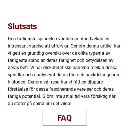
Slutsats
Den farligaste spindeln i världen är utan tvekan en
intressant varelse att utforska. Genom denna artikel har
vi gett en grundlig översikt över de olika typerna av
farligaste spindlar, deras farlighet och betydelsen av
deras bett. Vi har diskuterat skillnaderna mellan dessa
spindlar och analyserat deras för- och nackdelar genom
historien. Genom vår resa har vi fått en djupare
förståelse för dessa fascinerande varelser och deras
farliga potential. Glöm inte att alltid vara försiktig när
du stöter på spindlar i det vilda!
FAQ