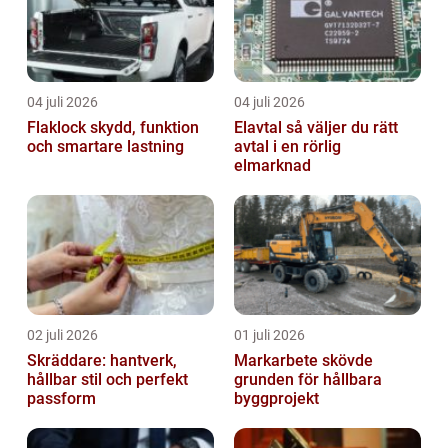
04 juli 2026
04 juli 2026
Flaklock skydd, funktion
Elavtal så väljer du rätt
och smartare lastning
avtal i en rörlig
elmarknad
02 juli 2026
01 juli 2026
Skräddare: hantverk,
Markarbete skövde
hållbar stil och perfekt
grunden för hållbara
passform
byggprojekt