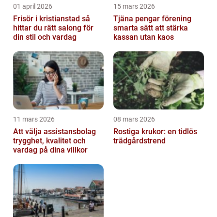
01 april 2026
15 mars 2026
Frisör i kristianstad så
Tjäna pengar förening
hittar du rätt salong för
smarta sätt att stärka
din stil och vardag
kassan utan kaos
11 mars 2026
08 mars 2026
Att välja assistansbolag
Rostiga krukor: en tidlös
trygghet, kvalitet och
trädgårdstrend
vardag på dina villkor