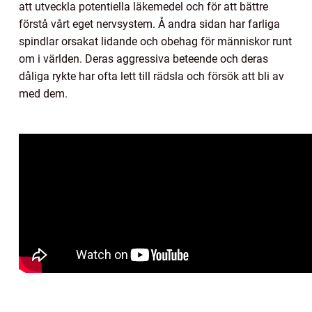
att utveckla potentiella läkemedel och för att bättre
förstå vårt eget nervsystem. Å andra sidan har farliga
spindlar orsakat lidande och obehag för människor runt
om i världen. Deras aggressiva beteende och deras
dåliga rykte har ofta lett till rädsla och försök att bli av
med dem.