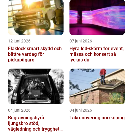
12 juni 2026
07 juni 2026
Flaklock smart skydd och
Hyra led-skärm för event,
bättre vardag för
mässa och konsert så
pickupägare
lyckas du
04 juni 2026
04 juni 2026
Begravningsbyrå
Takrenovering norrköping
ljungsbro stöd,
vägledning och trygghet