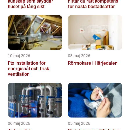
kunskap som skyddar
hittar du rätt kompetens
huset på lång sikt
för nästa bostadsaffär
10 maj 2026
08 maj 2026
Ftx installation för
Rörmokare i Härjedalen
energisnål och frisk
ventilation
06 maj 2026
05 maj 2026