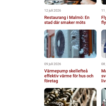
12 juli 2026
11 
Restaurang i Malmö: En
Fly
stad där smaker möts
fly
09 juli 2026
08 
Värmepump skellefteå
Markis 
effektiv värme för hus och
sv
företag
li