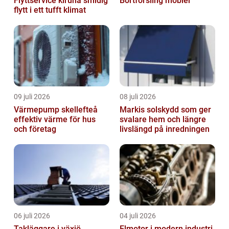
Flyttservice kiruna smidig
Bortforsling möbler
flytt i ett tufft klimat
09 juli 2026
08 juli 2026
Värmepump skellefteå
Markis solskydd som ger
effektiv värme för hus
svalare hem och längre
och företag
livslängd på inredningen
06 juli 2026
04 juli 2026
Takläggare i växjö
Elmotor i modern industri