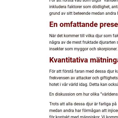
För att förstå vad som utgör ”världe
inkludera faktorer som dödlighet, ant
grund av sitt beteende medan andra b
En omfattande presen
När det kommer till vilka djur som fak
några av de mest fruktade djurarten s
insekter som myggor och skorpioner. 
Kvantitativa mätning
För att förstå faran med dessa djur 
frekvensen av attacker och giftighets
hotet i vår värld idag. Detta kan ocks
En diskussion om hur olika ”världens 
Trots att alla dessa djur är farliga på
medan andra har förmågan att injicera 
för kontakt med människor. Vi kommer