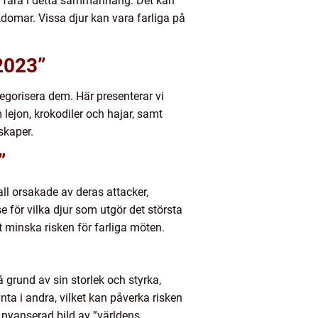
ed fara i detta sammanhang. Det kan
kdomar. Vissa djur kan vara farliga på
 2023”
tegorisera dem. Här presenterar vi
lejon, krokodiler och hajar, samt
skaper.
”
ll orsakade av deras attacker,
e för vilka djur som utgör det största
tt minska risken för farliga möten.
på grund av sin storlek och styrka,
nta i andra, vilket kan påverka risken
 nyanserad bild av ”världens