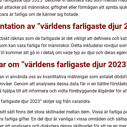
ns farligaste djur 2023” behöver vi definiera vad som menas m
al attacker på människor, giftighet eller förmågan att sprida sju
ara är farliga om de känner sig hotade.
tation av ”världens farligaste djur
tiskt räknas som de farligaste är det viktigt att definiera och ka
om kan vara farliga för människor. Detta inkluderar rovdjur som 
Vi kommer att gå in i detalj om varje typ av djur och deras egen
ar om ”världens farligaste djur 2023
kan vi använda oss av kvantitativa mätningar som antalet dödsfa
nivåer. Genom att analysera dessa data får vi en bättre förståels
å hjälpa till att informera och vidta förebyggande åtgärder för a
farligaste djur 2023” skiljer sig från varandra
 sitt sätt finns det stora skillnader mellan dem. Vissa är farliga 
farliga gifter. En del djur är vanliga i vissa områden och sällsy
 att analysera och diskutera dessa skillnader för att ge en mer