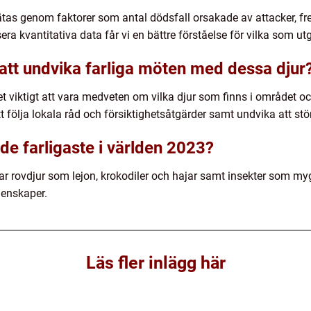
tas genom faktorer som antal dödsfall orsakade av attacker, fr
ra kvantitativa data får vi en bättre förståelse för vilka som utg
att undvika farliga möten med dessa djur
et viktigt att vara medveten om vilka djur som finns i området o
t följa lokala råd och försiktighetsåtgärder samt undvika att stör
de farligaste i världen 2023?
ar rovdjur som lejon, krokodiler och hajar samt insekter som my
genskaper.
Läs fler inlägg här