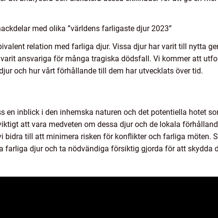
ackdelar med olika ”världens farligaste djur 2023”
valent relation med farliga djur. Vissa djur har varit till nytta 
 varit ansvariga för många tragiska dödsfall. Vi kommer att utf
ur och hur vårt förhållande till dem har utvecklats över tid.
ss en inblick i den inhemska naturen och det potentiella hotet so
t viktigt att vara medveten om dessa djur och de lokala förhållan
idra till att minimera risken för konflikter och farliga möten. S
farliga djur och ta nödvändiga försiktig gjorda för att skydda