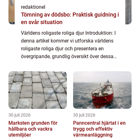
redaktionel
Tömning av dödsbo: Praktisk guidning i
en svår situation
Världens roligaste roliga djur Introduktion: I
denna artikel kommer vi utforska världens
roligaste roliga djur och presentera en
övergripande, grundlig översikt över dessa
fascinerande varelser. Vi kommer att
utforska vilka typer av roliga djur som f...
30 juli 2026
30 juli 2026
Marksten grunden för
Panncentral hjärtat i en
hållbara och vackra
trygg och effektiv
utemiljöer
värmeanläggning