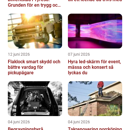
Grunden för en trygg och
hållbar bilvardag
12 juni 2026
07 juni 2026
Flaklock smart skydd och
Hyra led-skärm för event,
bättre vardag för
mässa och konsert så
pickupägare
lyckas du
04 juni 2026
04 juni 2026
Begravningsbyrå
Takrenovering norrköping