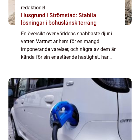
redaktionel
Husgrund i Strömstad: Stabila
lösningar i bohuslänsk terräng
En översikt över världens snabbaste djur i
vatten Vattnet är hem för en mängd
imponerande varelser, och några av dem är
kända för sin enastående hastighet. har
utvecklat speciella anpassningar för att
möjliggöra deras otroliga färdigheter. I den
här ...