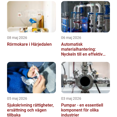
08 maj 2026
06 maj 2026
Rörmokare i Härjedalen
Automatisk
materialhantering:
Nyckeln till en effektiv
och säker arbetsplats
05 maj 2026
03 maj 2026
Sjukskrivning rättigheter,
Pumpar - en essentiell
ersättning och vägen
komponent för olika
tillbaka
industrier