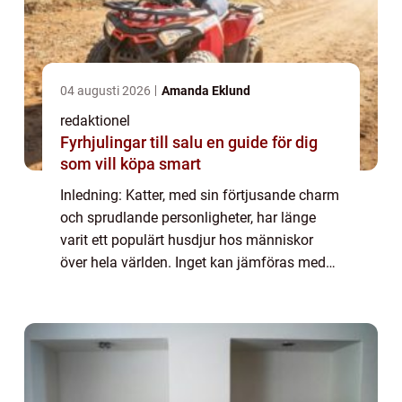
04 augusti 2026
Amanda Eklund
redaktionel
Fyrhjulingar till salu en guide för dig
som vill köpa smart
Inledning: Katter, med sin förtjusande charm
och sprudlande personligheter, har länge
varit ett populärt husdjur hos människor
över hela världen. Inget kan jämföras med
att känna deras mjuka päls under fingrarna
eller att se deras ögon glittra när de...