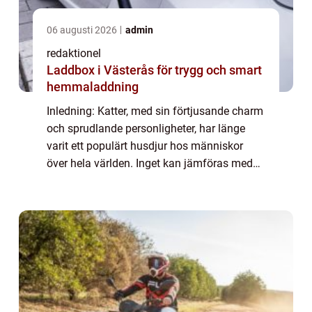
06 augusti 2026
admin
redaktionel
Laddbox i Västerås för trygg och smart
hemmaladdning
Inledning: Katter, med sin förtjusande charm
och sprudlande personligheter, har länge
varit ett populärt husdjur hos människor
över hela världen. Inget kan jämföras med
att känna deras mjuka päls under fingrarna
eller att se deras ögon glittra när de...