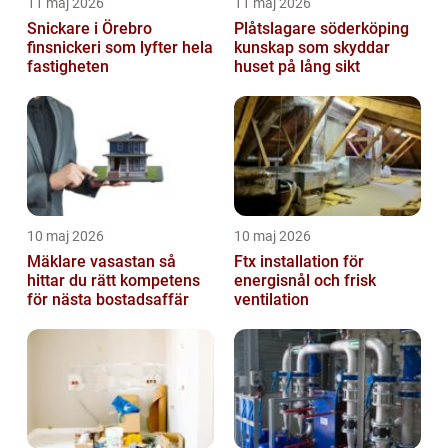
11 maj 2026
11 maj 2026
Snickare i Örebro
Plåtslagare söderköping
finsnickeri som lyfter hela
kunskap som skyddar
fastigheten
huset på lång sikt
10 maj 2026
10 maj 2026
Mäklare vasastan så
Ftx installation för
hittar du rätt kompetens
energisnål och frisk
för nästa bostadsaffär
ventilation