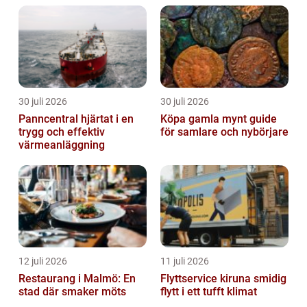
eller att se deras ögon glittra när de...
30 juli 2026
30 juli 2026
Panncentral hjärtat i en
Köpa gamla mynt guide
trygg och effektiv
för samlare och nybörjare
värmeanläggning
12 juli 2026
11 juli 2026
Restaurang i Malmö: En
Flyttservice kiruna smidig
stad där smaker möts
flytt i ett tufft klimat