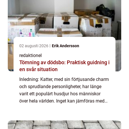
02 augusti 2026
Erik Andersson
redaktionel
Tömning av dödsbo: Praktisk guidning i
en svår situation
Inledning: Katter, med sin förtjusande charm
och sprudlande personligheter, har länge
varit ett populärt husdjur hos människor
över hela världen. Inget kan jämföras med
att känna deras mjuka päls under fingrarna
eller att se deras ögon glittra när de...